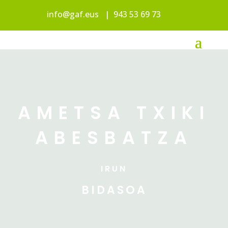
info@gaf.eus
|
943 53 69 73
AMETSA TXIKI
ABESBATZA
IRUN
BIDASOA