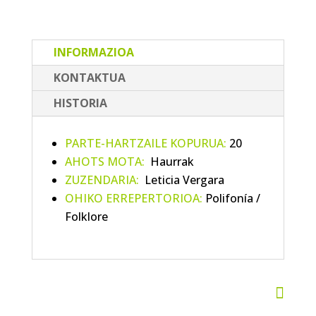
INFORMAZIOA
KONTAKTUA
HISTORIA
PARTE-HARTZAILE KOPURUA:
20
AHOTS MOTA:
Haurrak
ZUZENDARIA:
Leticia Vergara
OHIKO ERREPERTORIOA:
Polifonía /
Folklore
