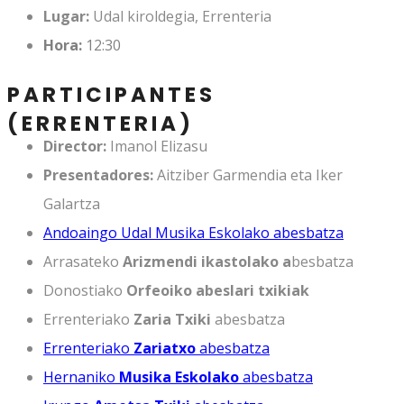
Lugar:
Udal kiroldegia, Errenteria
Hora:
12:30
PARTICIPANTES
(ERRENTERIA)
Director:
Imanol Elizasu
Presentadores:
Aitziber Garmendia eta Iker
Galartza
Andoaingo Udal Musika Eskolako abesbatza
Arrasateko
Arizmendi ikastolako a
besbatza
Donostiako
Orfeoiko abeslari txikiak
Errenteriako
Zaria Txiki
abesbatza
Errenteriako
Zariatxo
abesbatza
Hernaniko
Musika Eskolako
abesbatza