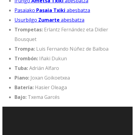
Irungo
Ametsa Txiki
abesbatza
Pasaiako
Pasaia Txiki
abesbatza
Usurbilgo
Zumarte
abesbatza
Trompetas:
Erlantz Fernández eta Didier
Bousquet
Trompa:
Luis Fernando Núñez de Balboa
Trombón:
Iñaki Dukun
Tuba:
Adrián Alfaro
Piano:
Joxan Goikoetxea
Batería:
Hasier Oleaga
Bajo:
Txema Garcés