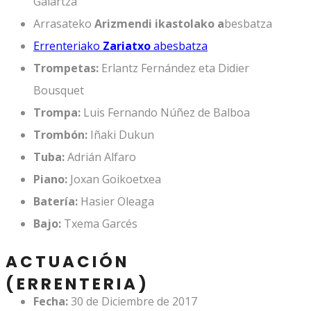
Galartza
Arrasateko
Arizmendi ikastolako a
besbatza
Errenteriako
Zariatxo
abesbatza
Trompetas:
Erlantz Fernández eta Didier
Bousquet
Trompa:
Luis Fernando Núñez de Balboa
Trombón:
Iñaki Dukun
Tuba:
Adrián Alfaro
Piano:
Joxan Goikoetxea
Batería:
Hasier Oleaga
Bajo:
Txema Garcés
ACTUACIÓN
(ERRENTERIA)
Fecha:
30 de Diciembre de 2017