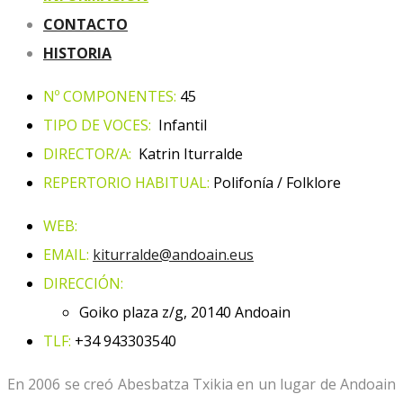
CONTACTO
HISTORIA
Nº COMPONENTES:
45
TIPO DE VOCES:
Infantil
DIRECTOR/A:
Katrin Iturralde
REPERTORIO HABITUAL:
Polifonía / Folklore
WEB:
EMAIL:
kiturralde@andoain.eus
DIRECCIÓN:
Goiko plaza z/g, 20140 Andoain
TLF:
+34 943303540
En 2006 se creó Abesbatza Txikia en un lugar de Andoain