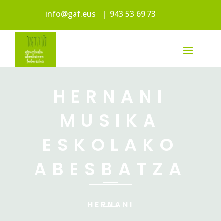
info@gaf.eus
|
943 53 69 73
HERNANI
MUSIKA
ESKOLAKO
ABESBATZA
HERNANI