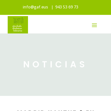
info@gaf.eus
|
943 53 69 73
NOTICIAS