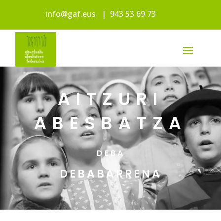
info@gaf.eus
|
943 53 69 73
AITZURI
ABESBATZA
DEBA
DEBABARRENA