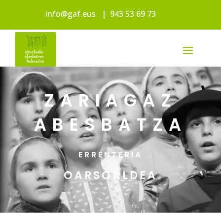
info@gaf.eus
|
943 53 69 73
ZARIAGAZ
ABESBATZA
ERRENTERIA
OARSOALDEA