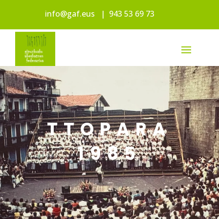
info@gaf.eus
|
943 53 69 73
TTOPARA
1985