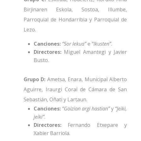
Birjinaren Eskola, Sostoa, Illumbe,
Parroquial de Hondarribia y Parroquial de
Lezo.
Canciones:
“Sor lekua”
e
“Ikusten”
.
Directores:
Miguel Amantegi y Javier
Busto.
Grupo D:
Ametsa, Enara, Municipal Alberto
Aguirre, Iraurgi Coral de Cámara de San
Sebastián, Oñati y Lartaun.
Canciones:
“Goizian argi hastian”
y
“Jeiki,
jeiki”
.
Directores:
Fernando Etxepare y
Xabier Barriola.