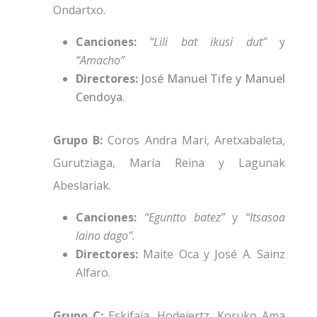
Ondartxo.
Canciones:
“Lili bat ikusi dut”
y
“Amacho”
Directores:
José Manuel Tife y Manuel
Cendoya.
Grupo B:
Coros Andra Mari, Aretxabaleta,
Gurutziaga, María Reina y Lagunak
Abeslariak.
Canciones:
“Eguntto batez”
y
“Itsasoa
laino dago”.
Directores:
Maite Oca y José A. Sainz
Alfaro.
Grupo C:
Eskifaia, Hodeiertz, Koruko Ama