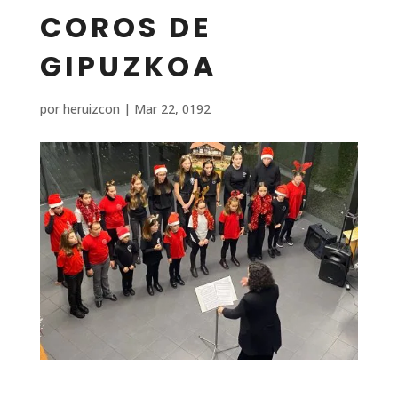
COROS DE
GIPUZKOA
por
heruizcon
|
Mar 22, 0192