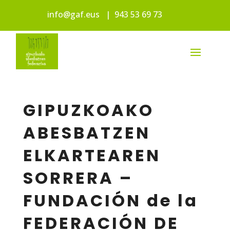
info@gaf.eus
|
943 53 69 73
GIPUZKOAKO
ABESBATZEN
ELKARTEAREN
SORRERA –
FUNDACIÓN de la
FEDERACIÓN DE