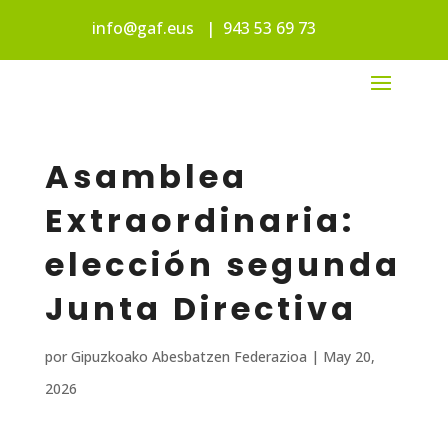
info@gaf.eus
|
943 53 69 73
Asamblea
Extraordinaria:
elección segunda
Junta Directiva
por
Gipuzkoako Abesbatzen Federazioa
|
May 20,
2026