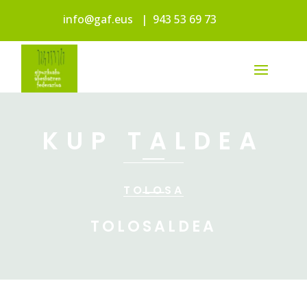
info@gaf.eus
|
943 53 69 73
KUP TALDEA
TOLOSA
TOLOSALDEA