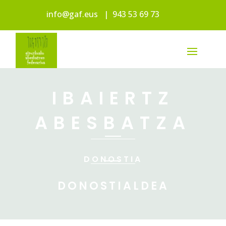
info@gaf.eus
|
943 53 69 73
IBAIERTZ
ABESBATZA
DONOSTIA
DONOSTIALDEA