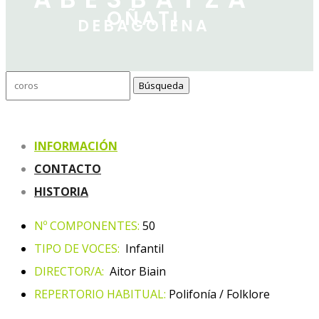
OÑATI
DEBAGOIENA
Buscar:
INFORMACIÓN
CONTACTO
HISTORIA
Nº COMPONENTES:
50
TIPO DE VOCES:
Infantil
DIRECTOR/A:
Aitor Biain
REPERTORIO HABITUAL:
Polifonía / Folklore