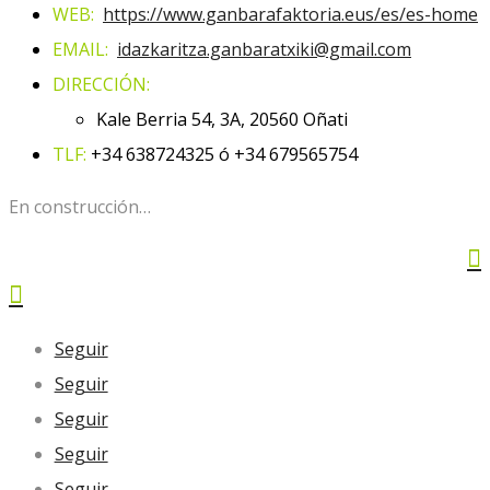
WEB:
https://www.ganbarafaktoria.eus/es/es-home
EMAIL:
idazkaritza.ganbaratxiki@gmail.com
DIRECCIÓN:
Kale Berria 54, 3A, 20560 Oñati
TLF:
+34 638724325 ó +34 679565754
En construcción…


Seguir
Seguir
Seguir
Seguir
Seguir