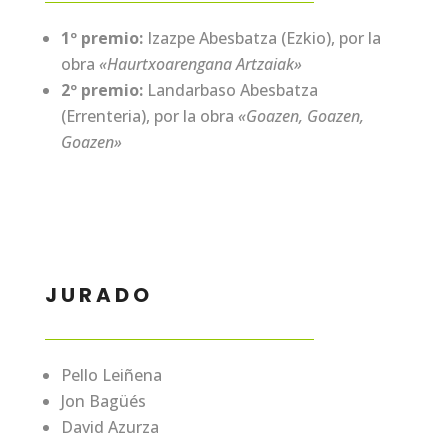
1º premio:
Izazpe Abesbatza (Ezkio), por la
obra
«Haurtxoarengana Artzaiak»
2º premio:
Landarbaso Abesbatza
(Errenteria), por la obra
«Goazen, Goazen,
Goazen»
JURADO
Pello Leiñena
Jon Bagüés
David Azurza