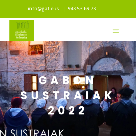
info@gaf.eus
|
943 53 69 73
GABON
SUSTRAIAK
2022