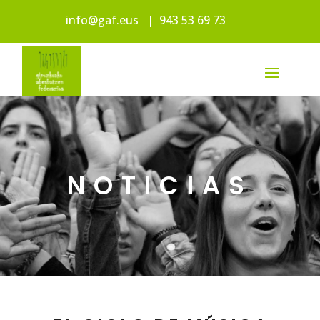
info@gaf.eus
|
943 53 69 73
NOTICIAS