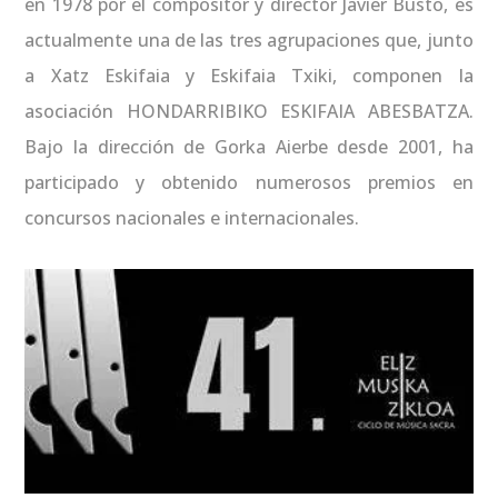
en 1978 por el compositor y director Javier Busto, es
actualmente una de las tres agrupaciones que, junto
a Xatz Eskifaia y Eskifaia Txiki, componen la
asociación HONDARRIBIKO ESKIFAIA ABESBATZA.
Bajo la dirección de Gorka Aierbe desde 2001, ha
participado y obtenido numerosos premios en
concursos nacionales e internacionales.