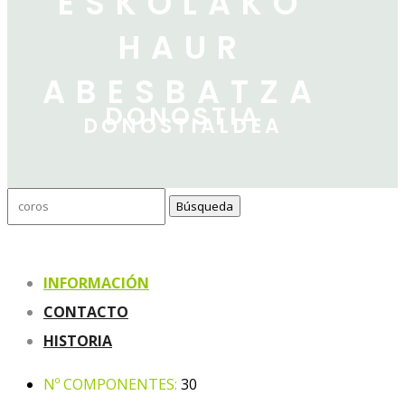
ESKOLAKO
HAUR
ABESBATZA
DONOSTIA
DONOSTIALDEA
Buscar:
INFORMACIÓN
CONTACTO
HISTORIA
Nº COMPONENTES:
30