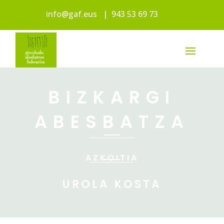
info@gaf.eus
|
943 53 69 73
BIZKARGI
ABESBATZA
AZKOITIA
UROLA KOSTA