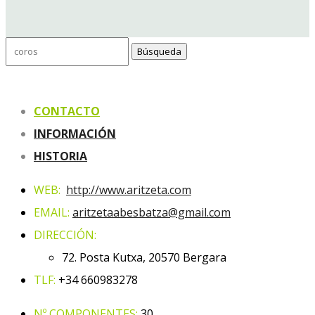
Buscar:
CONTACTO
INFORMACIÓN
HISTORIA
WEB:
http://www.aritzeta.com
EMAIL:
aritzetaabesbatza@gmail.com
DIRECCIÓN:
72. Posta Kutxa, 20570 Bergara
TLF:
+34 660983278
Nº COMPONENTES:
30