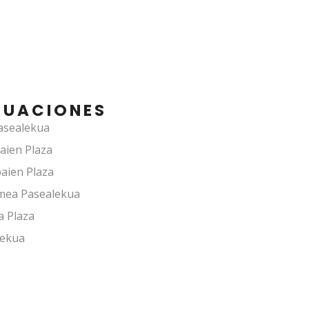
TUACIONES
asealekua
aien Plaza
baien Plaza
umea Pasealekua
a Plaza
lekua