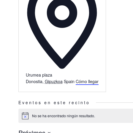
Urumea plaza
Donostia
,
Gipuzkoa
Spain
Cómo llegar
Eventos en este recinto
No se ha encontrado ningún resultado.
Aviso
Próximos