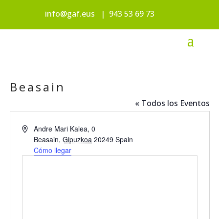
info@gaf.eus
|
943 53 69 73
Beasain
« Todos los Eventos
Dirección
Andre Mari Kalea, 0
Beasain
,
Gipuzkoa
20249
Spain
Cómo llegar