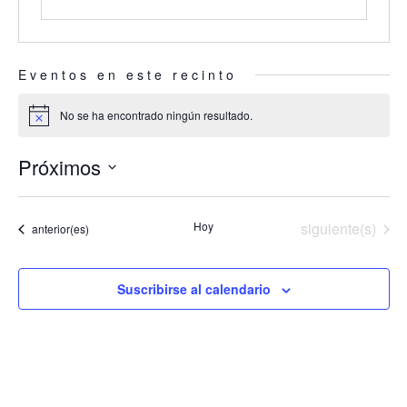
Eventos en este recinto
No se ha encontrado ningún resultado.
Aviso
Próximos
Selecciona
la
Eventos
Hoy
siguiente(s)
Eventos
anterior(es)
fecha.
Suscribirse al calendario