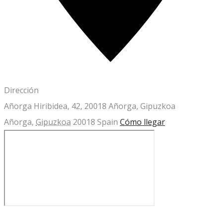
Dirección
Añorga Hiribidea, 42, 20018 Añorga, Gipuzkoa
Añorga
,
Gipuzkoa
20018
Spain
Cómo llegar