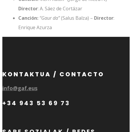
Director
: A. Sáez de Cortázar
Canción:
“Gaur da”
(Salus Balza) –
Director
:
Enrique Azurza
KONTAKTUA / CONTACTO
info@gaf.eus
+34 943 53 69 73
SARE SOZIALAK / REDES