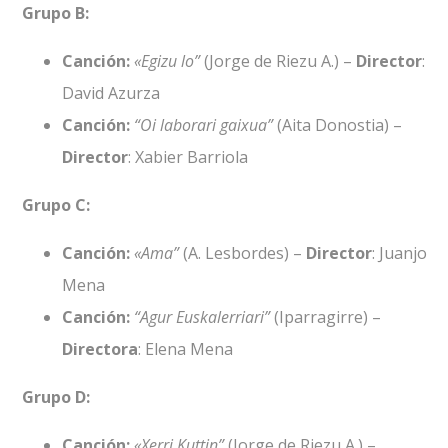
Grupo B:
Canción:
«Egizu lo”
(Jorge de Riezu A.) –
Director
:
David Azurza
Canción:
“Oi laborari gaixua”
(Aita Donostia) –
Director
: Xabier Barriola
Grupo C:
Canción:
«Ama”
(A. Lesbordes) –
Director
: Juanjo
Mena
Canción:
“Agur Euskalerriari”
(Iparragirre) –
Directora
: Elena Mena
Grupo D:
Canción:
«Xerri Kuttin”
(Jorge de Riezu A.) –