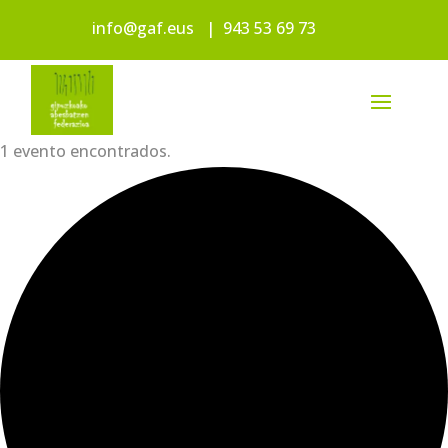
info@gaf.eus
|
943 53 69 73
1 evento encontrados.