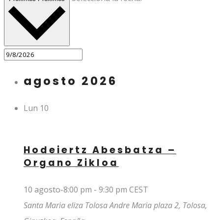
agosto 2026
Lun
10
Hodeiertz Abesbatza –
Organo Zikloa
10 agosto-8:00 pm
-
9:30 pm
CEST
Santa Maria eliza Tolosa
Andre Maria plaza 2, Tolosa,