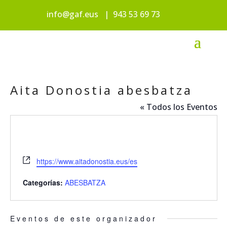
info@gaf.eus
|
943 53 69 73
Aita Donostia abesbatza
« Todos los Eventos
Website
https://www.aitadonostia.eus/es
Categorías:
ABESBATZA
Eventos de este organizador