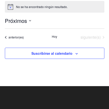
No se ha encontrado ningún resultado.
Aviso
Próximos
Selecciona
la
Eventos
Hoy
siguiente(s)
Eventos
anterior(es)
fecha.
Suscribirse al calendario