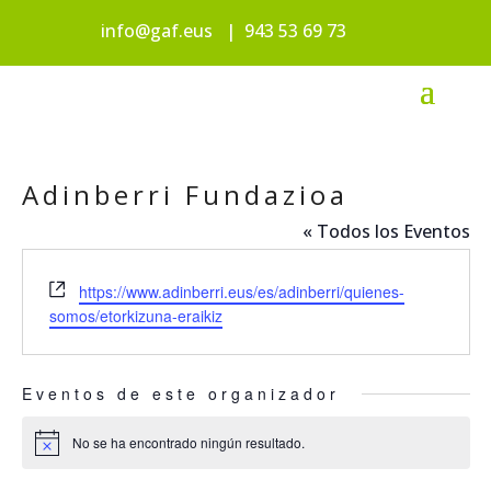
info@gaf.eus
|
943 53 69 73
Adinberri Fundazioa
« Todos los Eventos
Website
https://www.adinberri.eus/es/adinberri/quienes-
somos/etorkizuna-eraikiz
Eventos de este organizador
No se ha encontrado ningún resultado.
Aviso