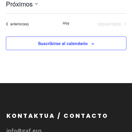
Próximos
Selecciona
la
Eventos
Hoy
siguiente(s)
Eventos
anterior(es)
fecha.
Suscribirse al calendario
KONTAKTUA / CONTACTO
info@gaf.eus