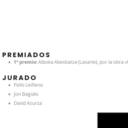
PREMIADOS
1º premio:
Alboka Abesbatza (Lasarte), por la obra
«H
JURADO
Pello Leiñena
Jon Bagüés
David Azurza