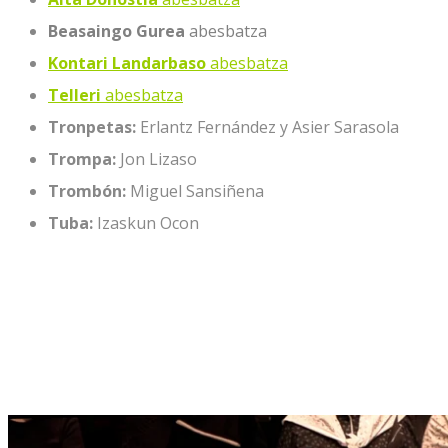
Beasaingo Gurea
abesbatza
Kontari Landarbaso
abesbatza
Telleri
abesbatza
Tronpetas:
Erlantz Fernández y Asier Sarasola
Trompa:
Jon Lizaso
Trombón:
Miguel Sansiñena
Tuba:
Izaskun Ocon