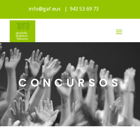
info@gaf.eus
|
943 53 69 73
CONCURSOS