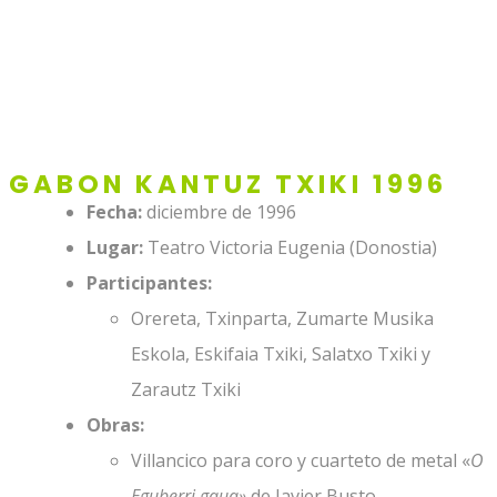
GABON KANTUZ TXIKI 1996
Fecha:
diciembre de 1996
Lugar:
Teatro Victoria Eugenia (Donostia)
Participantes:
Orereta, Txinparta, Zumarte Musika
Eskola, Eskifaia Txiki, Salatxo Txiki y
Zarautz Txiki
Obras:
Villancico para coro y cuarteto de metal «
O
Eguberri gaua»
de Javier Busto.