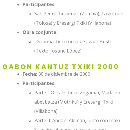
Participantes:
San Pedro Txikienak (Zumaia), Laskorain
(Tolosa) y Eresargi Txiki (Villabona)
Obra conjunta:
«Gabona, berri ona» de Javier Busto
(Texto: Josune López).
GABON KANTUZ TXIKI 2000
Fecha:
30 de diciembre de 2000
Participantes:
Parte I: Orkatz Txiki (Zegama), Madalen
abesbatza (Mutriku) y Eresargi Txiki
(Villabona)
Parte II: Andoni Alemán, junto con Iñaki
Salvador al piano, narró el cuento