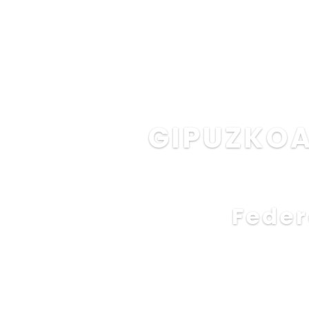
INICIO
GIPUZKOA
Feder