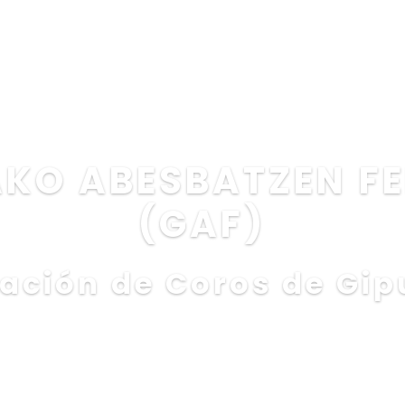
GAF
COROS
ACTIVIDADES
SERVICIOS
EDIC
CONTACTO
ES
KO ABESBATZEN F
(GAF)
ación de Coros de Gi